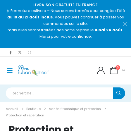
LIVRAISON GRATUITE EN FRANCE
☀️ Fermeture estivale – Nous serons fermés pour congés d’été
du
10 au 21 août inclus
. Vous pouvez continuer à passer vos
commandes sur le site,
mais elles seront traitées dès notre reprise le
lundi 24 août
.
Merci pour votre confiance.
0
Accueil
Boutique
Adhésif technique et protection
Protection et répération
Protection et