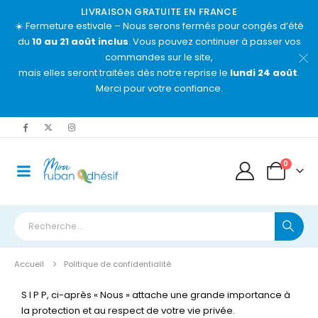
LIVRAISON GRATUITE EN FRANCE
☀️ Fermeture estivale – Nous serons fermés pour congés d’été
du
10 au 21 août inclus
. Vous pouvez continuer à passer vos
commandes sur le site,
mais elles seront traitées dès notre reprise le
lundi 24 août
.
Merci pour votre confiance.
0
Accueil
Politique de confidentialité
S I P P, ci-après « Nous » attache une grande importance à
la protection et au respect de votre vie privée.