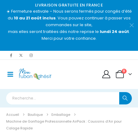
LIVRAISON GRATUITE EN FRANCE
☀️ Fermeture estivale – Nous serons fermés pour congés d’été
du
10 au 21 août inclus
. Vous pouvez continuer à passer vos
commandes sur le site,
mais elles seront traitées dès notre reprise le
lundi 24 août
.
Merci pour votre confiance.
0
Accueil
Boutique
Emballage
Machine de Gonflage Professionnelle AirPack : Coussins d’Air pour
Calage Rapide