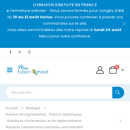
LIVRAISON GRATUITE EN FRANCE
☀️ Fermeture estivale – Nous serons fermés pour congés d’été
du
10 au 21 août inclus
. Vous pouvez continuer à passer vos
commandes sur le site,
mais elles seront traitées dès notre reprise le
lundi 24 août
.
Merci pour votre confiance.
0
Accueil
Boutique
Rubans de signalisation
,
Rubans spécifiques
,
Rubalises d’intervention et de réglementation
Rubalise Gendarmerie nationale zone interdite