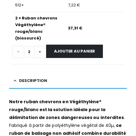
512+
7,22
€
2
×
Ruban chevrons
Végéthylène®
37,31
€
rouge/blanc
(biosourcé)
AJOUTER AU PANIER
-
+
DESCRIPTION
Notre ruban chevrons en Végéthylène®
rouge/blanc est la solution idéale pour la
délimitation de zones dangereuses ou interdites
.
Fabriqué à partir de polyéthylène végétal de 40µ,
ce
ruban de balisage non adhésif combine durabilité