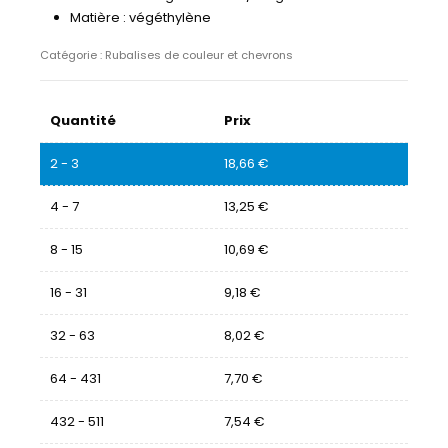
Matière : végéthylène
Catégorie :
Rubalises de couleur et chevrons
Quantité
Prix
2 - 3
18,66
€
4 - 7
13,25
€
8 - 15
10,69
€
16 - 31
9,18
€
32 - 63
8,02
€
64 - 431
7,70
€
432 - 511
7,54
€