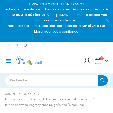
LIVRAISON GRATUITE EN FRANCE
☀️ Fermeture estivale – Nous serons fermés pour congés d’été
du
10 au 21 août inclus
. Vous pouvez continuer à passer vos
commandes sur le site,
mais elles seront traitées dès notre reprise le
lundi 24 août
.
Merci pour votre confiance.
0
Accueil
Boutique
Rubans de signalisation
,
Rubalises de couleur et chevrons
Ruban chevrons Végéthylène® rouge/blanc (biosourcé)