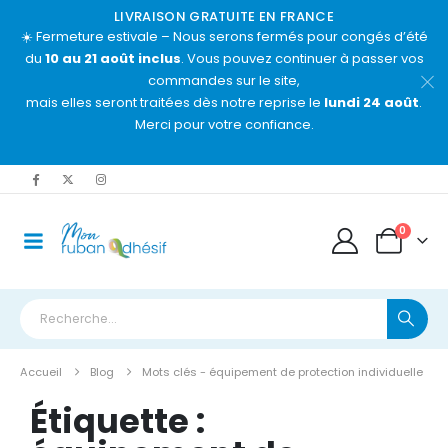
LIVRAISON GRATUITE EN FRANCE
☀️ Fermeture estivale – Nous serons fermés pour congés d’été
du
10 au 21 août inclus
. Vous pouvez continuer à passer vos
commandes sur le site,
mais elles seront traitées dès notre reprise le
lundi 24 août
.
Merci pour votre confiance.
0
Accueil
Blog
Mots clés -
équipement de protection individuelle
Étiquette :