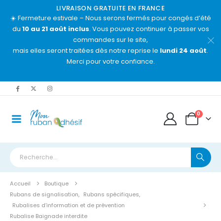
LIVRAISON GRATUITE EN FRANCE
☀️ Fermeture estivale – Nous serons fermés pour congés d’été
du
10 au 21 août inclus
. Vous pouvez continuer à passer vos
commandes sur le site,
mais elles seront traitées dès notre reprise le
lundi 24 août
.
Merci pour votre confiance.
0
Accueil
Boutique
Rubans de signalisation
,
Rubans spécifiques
,
Rubalises d’information et de prévention
Rubalise Baignade interdite