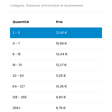
Catégorie :
Rubalises d’information et de prévention
Quantité
Prix
2 - 3
21,40
€
4 - 7
15,99
€
8 - 15
13,44
€
16 - 31
12,37
€
32 - 63
11,25
€
64 - 127
10,35
€
128 - 255
9,90
€
256+
8,76
€