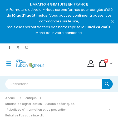
LIVRAISON GRATUITE EN FRANCE
☀️ Fermeture estivale – Nous serons fermés pour congés d’été
du
10 au 21 août inclus
. Vous pouvez continuer à passer vos
commandes sur le site,
mais elles seront traitées dès notre reprise le
lundi 24 août
.
Merci pour votre confiance.
0
Accueil
Boutique
Rubans de signalisation
,
Rubans spécifiques
,
Rubalises d’information et de prévention
Rubalise Passage interdit