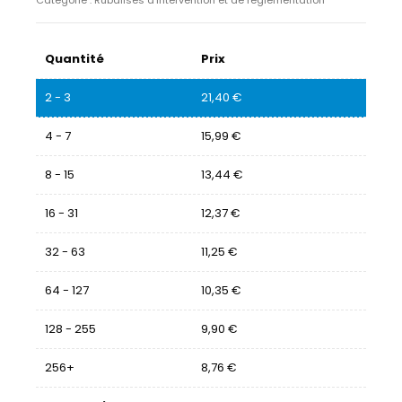
Catégorie :
Rubalises d’intervention et de réglementation
Quantité
Prix
2 - 3
21,40
€
4 - 7
15,99
€
8 - 15
13,44
€
16 - 31
12,37
€
32 - 63
11,25
€
64 - 127
10,35
€
128 - 255
9,90
€
256+
8,76
€