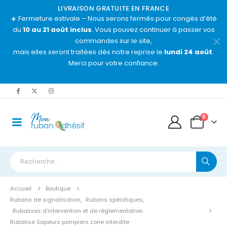
LIVRAISON GRATUITE EN FRANCE
☀️ Fermeture estivale – Nous serons fermés pour congés d’été
du
10 au 21 août inclus
. Vous pouvez continuer à passer vos
commandes sur le site,
mais elles seront traitées dès notre reprise le
lundi 24 août
.
Merci pour votre confiance.
0
Accueil
Boutique
Rubans de signalisation
,
Rubans spécifiques
,
Rubalises d’intervention et de réglementation
Rubalise Sapeurs pompiers zone interdite