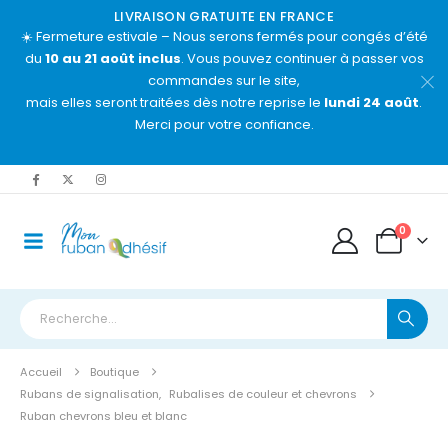
LIVRAISON GRATUITE EN FRANCE
☀️ Fermeture estivale – Nous serons fermés pour congés d’été
du
10 au 21 août inclus
. Vous pouvez continuer à passer vos
commandes sur le site,
mais elles seront traitées dès notre reprise le
lundi 24 août
.
Merci pour votre confiance.
0
Accueil
Boutique
Rubans de signalisation
,
Rubalises de couleur et chevrons
Ruban chevrons bleu et blanc