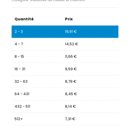
Catégorie :
Rubalises de couleur et chevrons
Quantité
Prix
2 - 3
19,91
€
4 - 7
14,52
€
8 - 15
11,66
€
16 - 31
9,59
€
32 - 63
8,79
€
64 - 431
8,45
€
432 - 511
8,14
€
512+
7,31
€